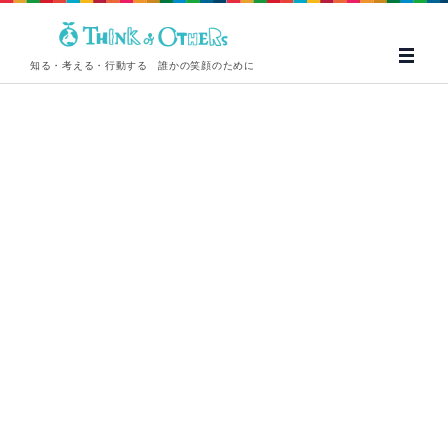
知る・考える・行動する 誰かの笑顔のために
[%title%]
[%article_date_notime%]
トップ
>
おしらせ
>
template.detail
[%category%]
[%lead%]
[%article%]
[%tags%]