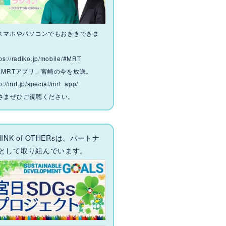
 スマホやパソコンでもおききできま
。
tps://radiko.jp/mobile/#MRT
「MRTアプリ」宮崎の今を放送。
p://mrt.jp/special/mrt_app/
さまぜひご視聴ください。
HINK of OTHERsは、パートナ
として取り組んでいます。