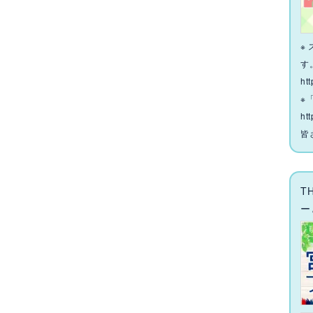
※
す
ht
※
htt
皆
T
ー