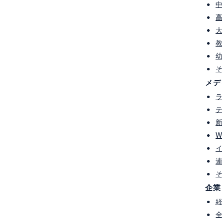
メデ
NEXT
|
|
BACK
キーワードで見る
W
＃フードバンク
＃ボランティア活動
＃人材育成
＃子育て
＃出前授業
＃ビジネス
＃FMひゅうが
＃MRT
Mのべおか
＃JC（青年会議所）
＃木青会
＃まちづくり
パワーメント
＃UMK
＃労使
＃インタビュー
＃農業
企業
ルージョン
＃DEI
＃さんぴあ
＃食育
＃リクルート
ムビルディング
＃コンサルティング
リークラブ
＃労働福祉
＃社会教育
＃講演会
＃林業