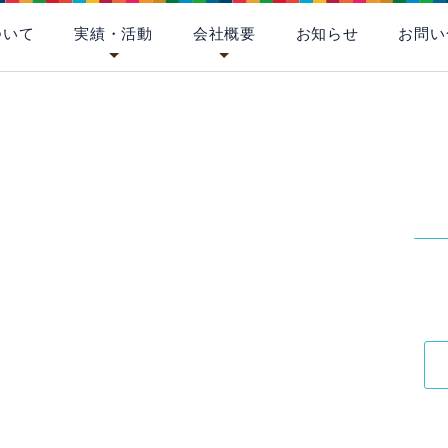
ついて
実績・活動
会社概要
お知らせ
お問い
[%title%]
[%
[%article_date_notime_wa%]