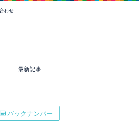
お電話はこちら
合わせ
最新記事
[%new: NEW!%]
title%]
バックナンバー