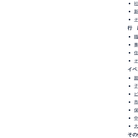
会
＃カーボンニュートラル
＃ESG
＃脱炭素
ム2050カーボンニュートラル
＃探究学習
＃サステナブル経営
＃lalalaプロジェクト
＃ESD
行 
ャリア教育
＃PTA
＃脱炭素先行地域
＃銀行
ion カードゲーム「X(クロス)」
＃トレードオフ
＃トレードオン
i（森と未来）カードゲーム
＃自由研究
＃道徳
未来都市
#宮崎大学
#CHANGE FOR THE BLUE カードゲーム
ー
#NVCカード
#読み聞かせ
イベ
その