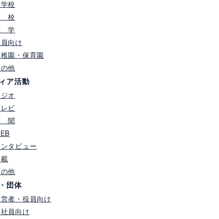
中学校
高 校
大 学
教員向け
幼稚園・保育園
その他
ィア活動
ラジオ
テレビ
新 聞
EB
インタビュー
連載
その他
・団体
経営者・役員向け
全社員向け