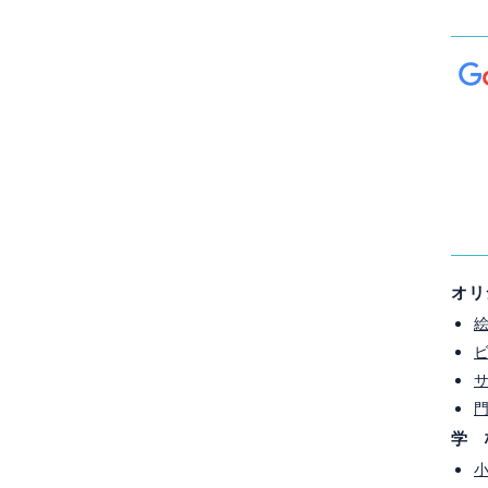
オリ
[%comment%]
学 