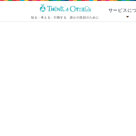
サービスに
知る・考える・行動する 誰かの笑顔のために
[%title%]
[%lead%][%list_start%]