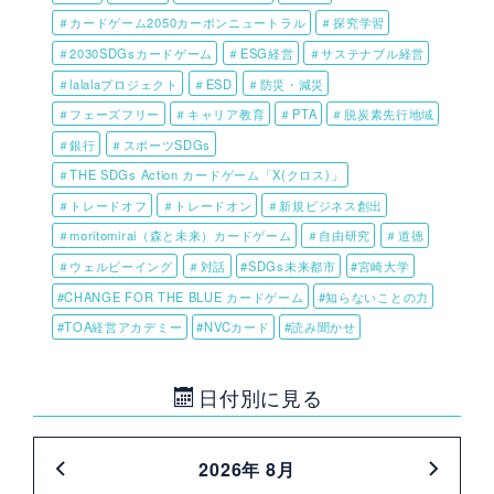
＃カードゲーム2050カーボンニュートラル
＃探究学習
＃2030SDGsカードゲーム
＃ESG経営
＃サステナブル経営
＃lalalaプロジェクト
＃ESD
＃防災・減災
＃フェーズフリー
＃キャリア教育
＃PTA
＃脱炭素先行地域
＃銀行
＃スポーツSDGs
＃THE SDGs Action カードゲーム「X(クロス)」
＃トレードオフ
＃トレードオン
＃新規ビジネス創出
＃moritomirai（森と未来）カードゲーム
＃自由研究
＃道徳
＃ウェルビーイング
＃対話
#SDGs未来都市
#宮崎大学
#CHANGE FOR THE BLUE カードゲーム
#知らないことの力
#TOA経営アカデミー
#NVCカード
#読み聞かせ
日付別に見る
2026年 8月