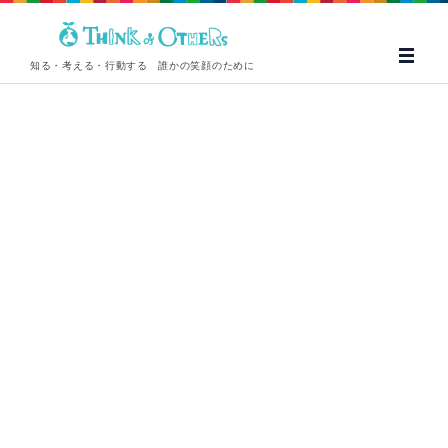
知る・考える・行動する 誰かの笑顔のために
[%title%]
[%title%]
[%article_date_notime_wa%]
[%lead%][%list_start%]