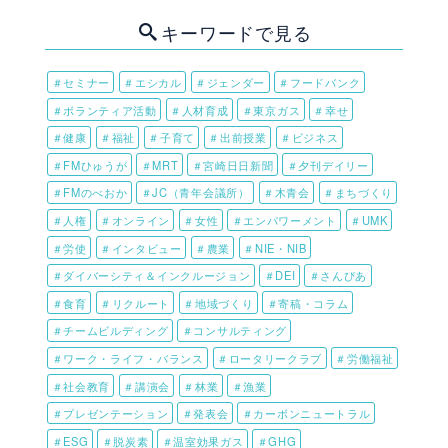
キーワードで見る
＃セミナー
＃エシカル
＃ジェンダー
＃フードバンク
＃ボランティア活動
＃人材育成
＃東京ガス
＃幸せ
＃健康
＃福祉
＃子育て
＃出前授業
＃ビジネス
＃FMひゅうが
＃MRT
＃宮崎日日新聞
＃夕刊デイリー
＃FMのべおか
＃JC（青年会議所）
＃木青会
＃まちづくり
＃人権
＃オンライン
＃女性
＃エンパワーメント
＃UMK
＃労使
＃インタビュー
＃農業
＃NIE・NIB
＃ダイバーシティ＆インクルージョン
＃DEI
＃さんぴあ
＃食育
＃リクルート
＃地域づくり
＃寄稿・コラム
＃チームビルディング
＃コンサルティング
＃ワーク・ライフ・バランス
＃ロータリークラブ
＃労働福祉
＃社会教育
＃講演会
＃林業
＃漁業
＃プレゼンテーション
＃発表会
＃カーボンニュートラル
＃ESG
＃脱炭素
＃温室効果ガス
＃GHG