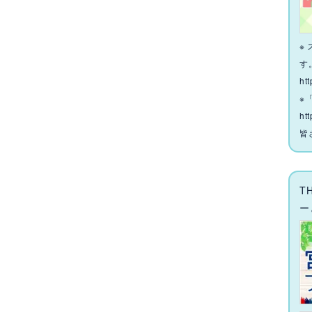
※
す
ht
※
htt
皆
T
ー