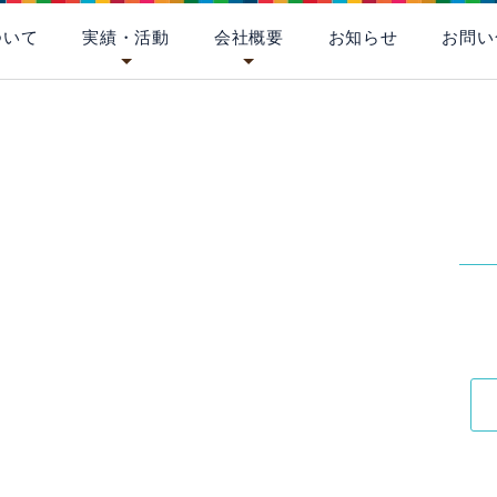
ついて
実績・活動
会社概要
お知らせ
お問い
[%title%]
[%
[%article_date_notime_wa%]