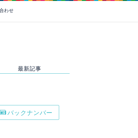
お電話はこちら
合わせ
最新記事
[%new: NEW!%]
title%]
バックナンバー