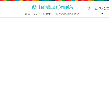
サービスに
知る・考える・行動する 誰かの笑顔のために
[%title%]
[%lead%][%list_start%]