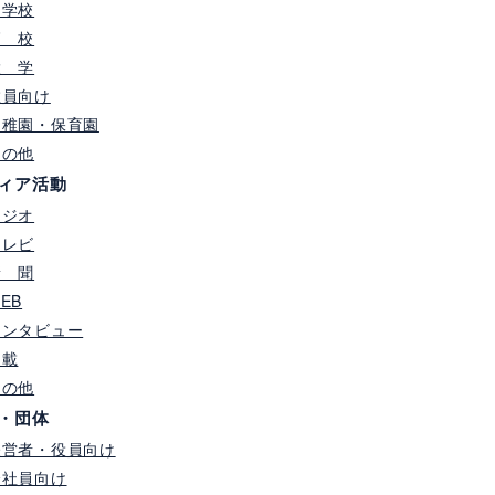
中学校
高 校
大 学
教員向け
幼稚園・保育園
その他
ィア活動
ラジオ
テレビ
新 聞
EB
インタビュー
連載
その他
・団体
経営者・役員向け
全社員向け