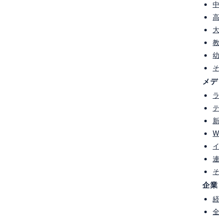
メデ
NEXT
|
|
BACK
キーワードで見る
W
＃フードバンク
＃ボランティア活動
＃人材育成
＃子育て
＃出前授業
＃ビジネス
＃FMひゅうが
＃MRT
Mのべおか
＃JC（青年会議所）
＃木青会
＃まちづくり
パワーメント
＃UMK
＃労使
＃インタビュー
＃農業
企業
ルージョン
＃DEI
＃さんぴあ
＃食育
＃リクルート
ムビルディング
＃コンサルティング
リークラブ
＃労働福祉
＃社会教育
＃講演会
＃林業