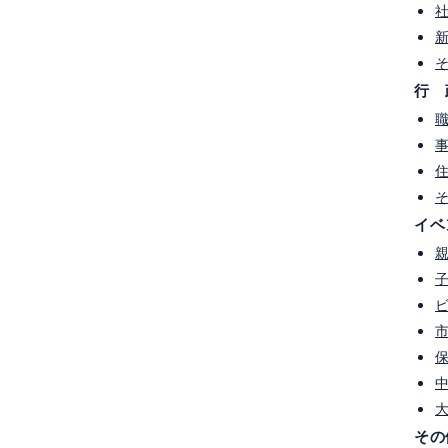
会
＃カーボンニュートラル
＃ESG
＃脱炭素
ム2050カーボンニュートラル
＃探究学習
＃サステナブル経営
＃lalalaプロジェクト
＃ESD
行 
ャリア教育
＃PTA
＃脱炭素先行地域
＃銀行
ion カードゲーム「X(クロス)」
＃トレードオフ
＃トレードオン
i（森と未来）カードゲーム
＃自由研究
＃道徳
未来都市
#宮崎大学
#CHANGE FOR THE BLUE カードゲーム
ー
#NVCカード
#読み聞かせ
イベ
その