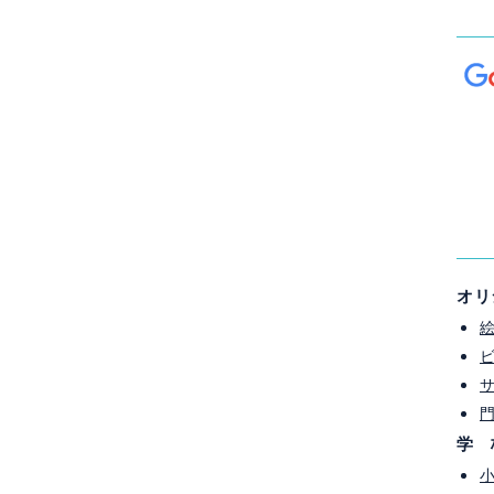
オリ
[%comment%]
学 