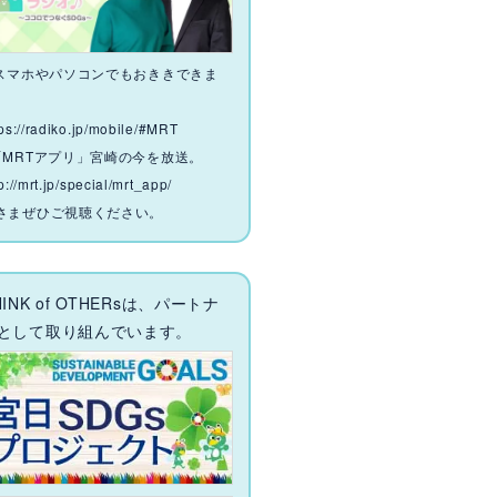
 スマホやパソコンでもおききできま
。
tps://radiko.jp/mobile/#MRT
「MRTアプリ」宮崎の今を放送。
p://mrt.jp/special/mrt_app/
さまぜひご視聴ください。
HINK of OTHERsは、パートナ
として取り組んでいます。