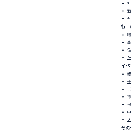
会
＃カーボンニュートラル
＃ESG
＃脱炭素
ム2050カーボンニュートラル
＃探究学習
＃サステナブル経営
＃lalalaプロジェクト
＃ESD
行 
ャリア教育
＃PTA
＃脱炭素先行地域
＃銀行
ion カードゲーム「X(クロス)」
＃トレードオフ
＃トレードオン
i（森と未来）カードゲーム
＃自由研究
＃道徳
未来都市
#宮崎大学
#CHANGE FOR THE BLUE カードゲーム
ー
#NVCカード
#読み聞かせ
イベ
その