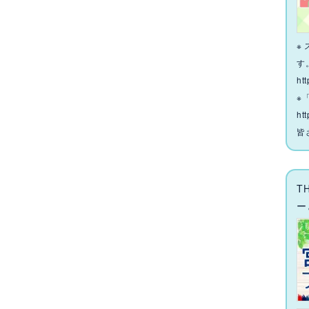
※
す
ht
※
htt
皆
T
ー