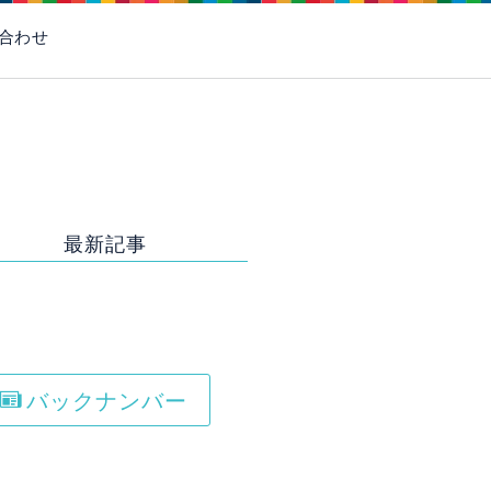
お電話はこちら
合わせ
最新記事
[%new: NEW!%]
title%]
バックナンバー