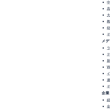
メデ
NEXT
|
|
BACK
キーワードで見る
W
＃フードバンク
＃ボランティア活動
＃人材育成
＃子育て
＃出前授業
＃ビジネス
＃FMひゅうが
＃MRT
Mのべおか
＃JC（青年会議所）
＃木青会
＃まちづくり
パワーメント
＃UMK
＃労使
＃インタビュー
＃農業
企業
ルージョン
＃DEI
＃さんぴあ
＃食育
＃リクルート
ムビルディング
＃コンサルティング
リークラブ
＃労働福祉
＃社会教育
＃講演会
＃林業