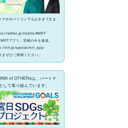
 スマホやパソコンでもおききできま
。
tps://radiko.jp/mobile/#MRT
「MRTアプリ」宮崎の今を放送。
p://mrt.jp/special/mrt_app/
さまぜひご視聴ください。
HINK of OTHERsは、パートナ
として取り組んでいます。