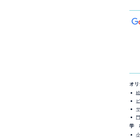
オリ
[%comment%]
学 