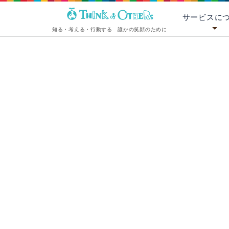
サービスに
知る・考える・行動する 誰かの笑顔のために
[%title%]
[%lead%][%list_start%]