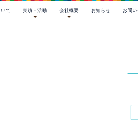
ついて
実績・活動
会社概要
お知らせ
お問い
[%title%]
[%
[%article_date_notime_wa%]