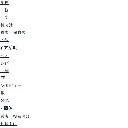
中学校
高 校
大 学
教員向け
幼稚園・保育園
その他
ィア活動
ラジオ
テレビ
新 聞
EB
インタビュー
連載
その他
・団体
経営者・役員向け
全社員向け