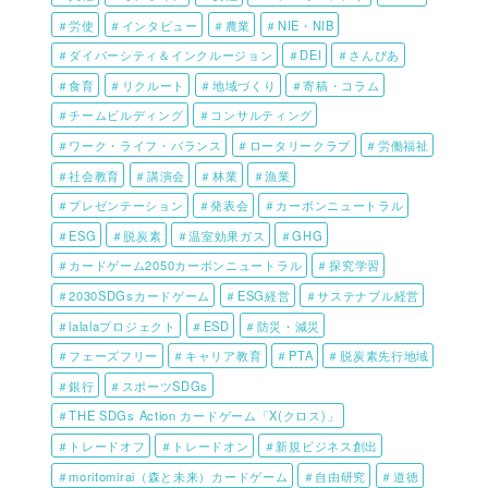
＃労使
＃インタビュー
＃農業
＃NIE・NIB
＃ダイバーシティ＆インクルージョン
＃DEI
＃さんぴあ
＃食育
＃リクルート
＃地域づくり
＃寄稿・コラム
＃チームビルディング
＃コンサルティング
＃ワーク・ライフ・バランス
＃ロータリークラブ
＃労働福祉
＃社会教育
＃講演会
＃林業
＃漁業
＃プレゼンテーション
＃発表会
＃カーボンニュートラル
＃ESG
＃脱炭素
＃温室効果ガス
＃GHG
＃カードゲーム2050カーボンニュートラル
＃探究学習
＃2030SDGsカードゲーム
＃ESG経営
＃サステナブル経営
＃lalalaプロジェクト
＃ESD
＃防災・減災
＃フェーズフリー
＃キャリア教育
＃PTA
＃脱炭素先行地域
＃銀行
＃スポーツSDGs
＃THE SDGs Action カードゲーム「X(クロス)」
＃トレードオフ
＃トレードオン
＃新規ビジネス創出
＃moritomirai（森と未来）カードゲーム
＃自由研究
＃道徳