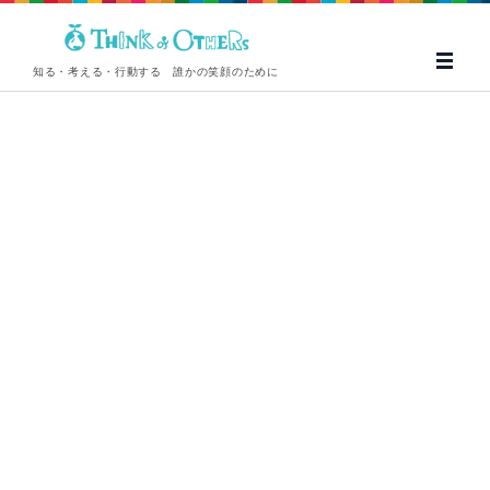
知る・考える・行動する 誰かの笑顔のために
カテゴリー：高千穂町
トップ
>
REPORT
>
template.list
[%article_date_notime_wa%]
[%article_list_start%]
[%title%]
[%list_start%]
[!% if (image.url!="") { %]
[!% } %]
[%list_end%]
[%lead%]
[%category%]