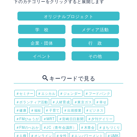
下のカテゴリーをクリックすると展開します
オリジナルプロジェクト
学 校
メディア活動
企業・団体
行 政
イベント
その他
キーワードで見る
＃セミナー
＃エシカル
＃ジェンダー
＃フードバンク
＃ボランティア活動
＃人材育成
＃東京ガス
＃幸せ
＃健康
＃福祉
＃子育て
＃出前授業
＃ビジネス
＃FMひゅうが
＃MRT
＃宮崎日日新聞
＃夕刊デイリー
＃FMのべおか
＃JC（青年会議所）
＃木青会
＃まちづくり
＃人権
＃オンライン
＃女性
＃エンパワーメント
＃UMK