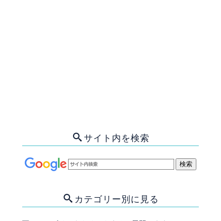
＃[%tags%]
[%article_list_end%]
[%navi-pagenation%]
↑ PAGE TOP
サイト内を検索
カテゴリー別に見る